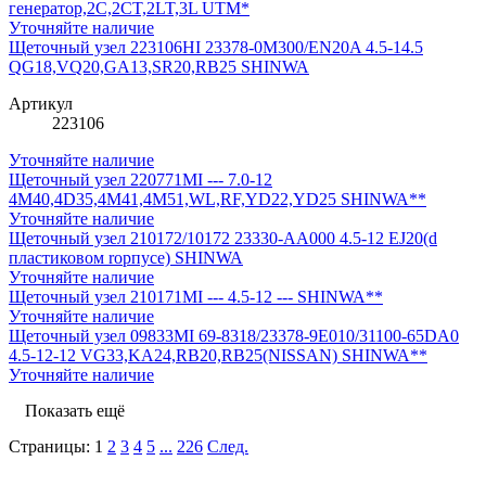
генератор,2C,2CT,2LT,3L UTM*
Уточняйте наличие
Щеточный узел 223106HI 23378-0M300/EN20A 4.5-14.5
QG18,VQ20,GA13,SR20,RB25 SHINWA
Артикул
223106
Уточняйте наличие
Щеточный узел 220771MI --- 7.0-12
4M40,4D35,4M41,4M51,WL,RF,YD22,YD25 SHINWA**
Уточняйте наличие
Щеточный узел 210172/10172 23330-AA000 4.5-12 EJ20(d
пластиковом rорпусе) SHINWA
Уточняйте наличие
Щеточный узел 210171MI --- 4.5-12 --- SHINWA**
Уточняйте наличие
Щеточный узел 09833MI 69-8318/23378-9E010/31100-65DA0
4.5-12-12 VG33,KA24,RB20,RB25(NISSAN) SHINWA**
Уточняйте наличие
Показать ещё
Страницы:
1
2
3
4
5
...
226
След.