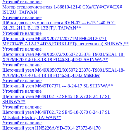
Уточняйте наличие
Мотор стеклоочистителя 1-86810-121-0 CX#/CY#/CV#/EX#
ISUZU, TAIWAN
Уточняйте наличие
Щётки для вакуумного насоса RVN-07 --- 6-15.1-40 FCC
/2L,3L,2H,L,B,11B,13B(T)/, TAIWAN**
Уточняйте наличие
Щеточный узел M649X20771/20771MI/M649T20771
ME701495 7-12-17 4D35,FORKLIFT(спецтехника) SHINWA,**
Уточняйте наличие
Щеточный узел M649X05072/X05072 23378-T9001/SEA1-18-
X70/ME700140 6.8-18-18 FD46,SL,4D32 SHINWA,**
Уточняйте наличие
Щеточный узел M649X05072/X05072 23378-T9001/SEA1-18-
X70/ME700140 6.8-18-18 FD46,SL,4D32 MitsElec
Уточняйте наличие
Щеточный узел M649T07371 --- 8-24-17 SL SHINWA**
Уточняйте наличие
Щеточный узел M649T02172 SE45-18-X70 8-24-17 SL
SHINWA**
Уточняйте наличие
Щеточный узел M649T02172 SE45-18-X70 8-24-17 SL
MitsubishiElectric, TAIWAN**
Уточняйте наличие
Щеточный узел HN5226A/YD-T014 27373-64170